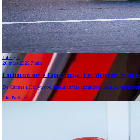
Lifestyle
20 mars 2026
7 min
Louboutin sur le Tapis Rouge : Les Moments Mode les
De Cannes a Hollywood, retour sur les apparitions les plus memorable
Lire l'article