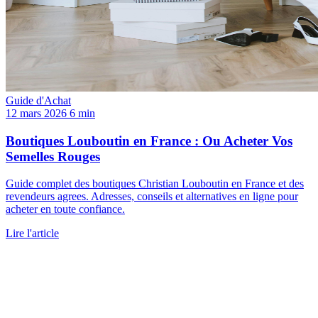
Guide d'Achat
12 mars 2026
6 min
Boutiques Louboutin en France : Ou Acheter Vos
Semelles Rouges
Guide complet des boutiques Christian Louboutin en France et des
revendeurs agrees. Adresses, conseils et alternatives en ligne pour
acheter en toute confiance.
Lire l'article