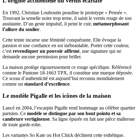
L’origine accidentelle du vernis écarlate
En 1992, Christian Louboutin peaufine le prototype « Pensée ».
Trouvant la semelle noire trop terne, il saisit le vernis rouge de son
assistante. D’un geste impulsif, il peint le cuir,
métamorphosant
l’allure du soulier
.
Cette teinte incarne une féminité conquérante. Elle évoque la
passion et une confiance en soi inébranlable. Porter cette couleur,
c’est
revendiquer un pouvoir affirmé
, une signature qui ne
demande aucune permission pour briller.
La maison protège rigoureusement ce rouge spécifique. Référencé
comme le Pantone 18-1663 TPX, il constitue une marque déposée.
Ce sceau d’authenticité est aujourd’hui reconnu mondialement
comme un
standard d’excellence
.
Le modèle Pigalle et les icônes de la maison
Lancé en 2004, l’escarpin Pigalle rend hommage au célèbre quartier
parisien. Ce
modèle se distingue par son bout pointu et sa
cambrure vertigineuse
. Sa ligne épurée en fait une pièce maîtresse
de toute garde-robe.
Les variantes So Kate ou Hot Chick déclinent cette esthétique.