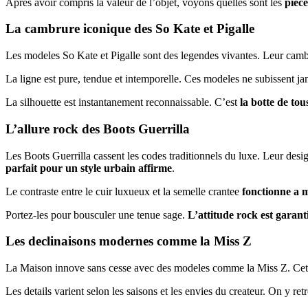
Apres avoir compris la valeur de l’objet, voyons quelles sont les
piece
La cambrure iconique des So Kate et Pigalle
Les modeles So Kate et Pigalle sont des legendes vivantes. Leur cam
La ligne est pure, tendue et intemporelle. Ces modeles ne subissent j
La silhouette est instantanement reconnaissable. C’est
la botte de tous
L’allure rock des Boots Guerrilla
Les Boots Guerrilla cassent les codes traditionnels du luxe. Leur desig
parfait pour un style urbain affirme
.
Le contraste entre le cuir luxueux et la semelle crantee
fonctionne a m
Portez-les pour bousculer une tenue sage.
L’attitude rock est garant
Les declinaisons modernes comme la Miss Z
La Maison innove sans cesse avec des modeles comme la Miss Z. Cett
Les details varient selon les saisons et les envies du createur. On y r