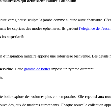
s maitresses qui definissent l’allure Louboutin
.
brure vertigineuse sculpte la jambe comme aucune autre chaussure. C’e
amais les caprices des modes ephemeres. Ils gardent
l’elegance de l’esca
 les superlatifs
.
n d’inspiration militaire apporte une robustesse bienvenue. Les details me
erveille
. Cette
gamme de bottes
impose un rythme different.
ie
.
e botte explore des volumes plus contemporains. Elle
repond aux nouve
etrouve des jeux de matieres surprenants. Chaque nouvelle collection appor