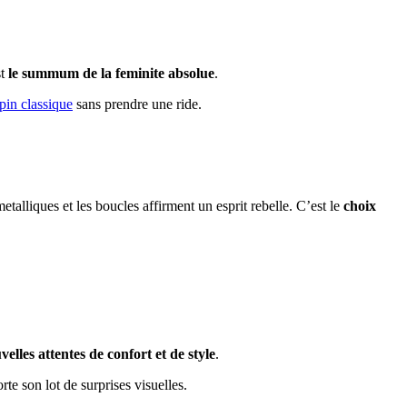
st
le summum de la feminite absolue
.
rpin classique
sans prendre une ride.
talliques et les boucles affirment un esprit rebelle. C’est le
choix
lles attentes de confort et de style
.
te son lot de surprises visuelles.